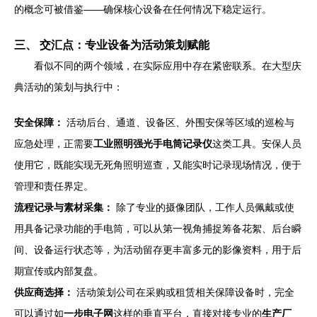
的概念可被借鉴——确保核心设备在任何情况下稳定运行。
三、 交汇点：专业设备为活动策划赋能
看似不同的两个领域，在实际应用中存在紧密联系。在大型庆
典活动的策划与执行中：
安全保障：
活动后台、通道、设备区、外围安保等区域的巡检与
应急处理，正需要
工业照明强光手电筒记录仪
这类工具。安保人员
使用它，既能实现无死角照明巡查，又能实时记录现场情况，便于
管理和责任界定。
流程记录与素材采集：
除了专业的摄像团队，工作人员佩戴或使
用具备记录功能的手电筒，可以从第一视角捕捉筹备花絮、后台瞬
间、设备运行状态等，为活动留存更丰富多元的影像资料，用于后
期宣传或内部复盘。
供应商选择：
活动策划公司在采购或租赁相关保障设备时，完全
可以通过如
一步电子网
这样的垂直平台，直接对接专业的
生产厂