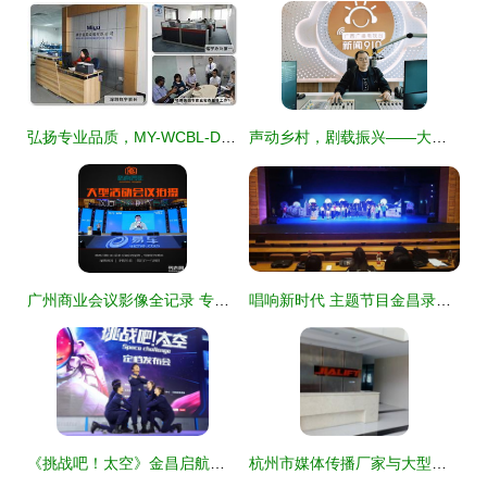
弘扬专业品质，MY-WCBL-D3三工位卧式插拔寿命试验机在食品机械领域彰显高效魅力
声动乡村，剧载振兴——大型广播情景剧《乡村振兴》圆满杀青暨庆典活动策划纪实
广州商业会议影像全记录 专业高清录像、大型摄影摄像与摇臂拍摄一体化解决方案
唱响新时代 主题节目金昌录制启动 央广总台大型录制点亮镍都
《挑战吧！太空》金昌启航，探索宇宙与庆典文化的完美交融
杭州市媒体传播厂家与大型庆典活动组织策划的融合发展