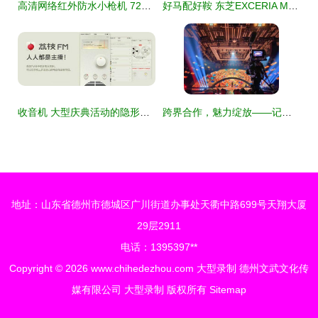
高清网络红外防水小枪机 720P录制性能与选购指南
好马配好鞍 东芝EXCERIA M303E存储卡助力大型庆典活动策划全记录
收音机 大型庆典活动的隐形守护者
跨界合作，魅力绽放——记陪斌哥录制《今日头条》大型节目
地址：山东省德州市德城区广川街道办事处天衢中路699号天翔大厦
29层2911
电话：1395397**
Copyright © 2026
www.chihedezhou.com
大型录制
德州文武文化传
媒有限公司
大型录制
版权所有
Sitemap