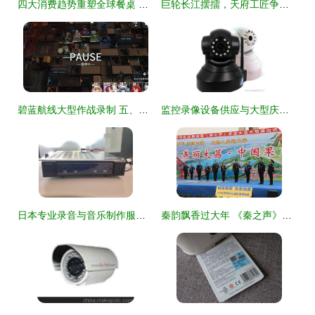
四大消费趋势重塑全球餐桌 市场调研揭示饮食变革新浪潮
巨轮长江摆擂，天府工匠争辉 《天府工匠》第二季首场录制盛大启动
碧蓝航线大型作战录制 五、大型录制的进阶策略与实战心得
监控录像设备供应与大型庆典活动组织策划 一站式解决方案
日本专业录音与音乐制作服务 代购指南与市场分析
秦韵飘香过大年 《秦之声》走进大荔录制盛况空前